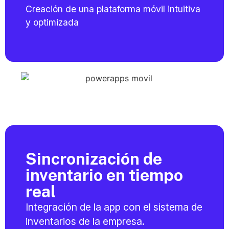
Creación de una plataforma móvil intuitiva
y optimizada
Sincronización de
inventario en tiempo
real
Integración de la
app
con el sistema de
inventarios de la empresa.