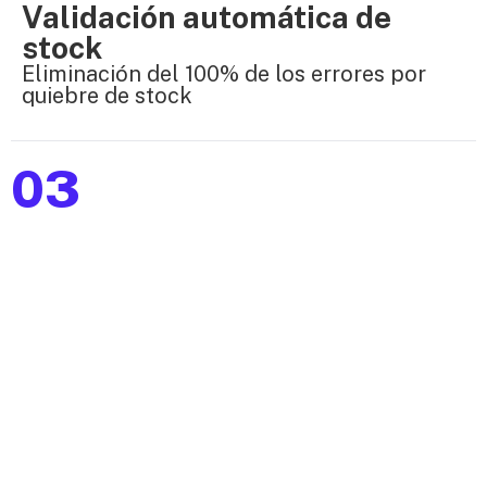
Validación automática de
stock
Eliminación del 100% de los errores por
quiebre de stock
03
Productividad optimizada en
campo
Incremento significativo en la eficiencia
del personal comercial
Da el primer paso